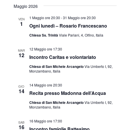
Seleziona
Maggio 2026
Navig
la
data.
1 Maggio ore 20:30
-
31 Maggio ore 20:30
VEN
1
Ogni lunedì – Rosario Francescano
Chiesa Ss. Trinità
Viale Pariani, 4, Olfino, Italia
12 Maggio ore 17:30
MAR
12
Incontro Caritas e volontariato
Chiesa di San Michele Arcangelo
Via Umberto I, 92,
Monzambano, Italia
14 Maggio ore 20:30
GIO
14
Recita presso Madonna dell’Acqua
Chiesa di San Michele Arcangelo
Via Umberto I, 92,
Monzambano, Italia
16 Maggio ore 17:00
SAB
16
Incontro famiglie Battesimo