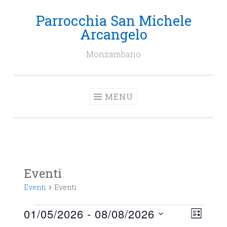
Parrocchia San Michele
Salta
Arcangelo
il
contenuto
Monzambano
MENU
Eventi
Eventi
Eventi
Eventi
01/05/2026
 - 
08/08/2026
Viste
Event
LISTA
Naviga
Viste