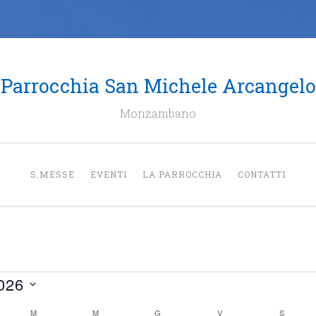
Parrocchia San Michele Arcangelo
Monzambano
S.MESSE
EVENTI
LA PARROCCHIA
CONTATTI
i
026
DÌ
M
MARTEDÌ
M
MERCOLEDÌ
G
GIOVEDÌ
V
VENERDÌ
S
SABAT